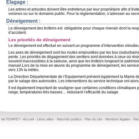
Elagage :
Les arbres et arbustes doivent être entretenus par leur propriétaire afin d’évi
voisines ou sur le domaine public. Pour la réglementation, s’adresser au secré
Déneigement :
Le déneigement des trottoirs est obligatoire pour chaque riverain dont la res
d’accident.
Les priorités de déneigement
Le déneigement est effectué en suivant un programme d’intervention minutieux
Les axes de déneigement sont les routes empruntées par les bus (suburbains 
pente. Les priorités de dégagement des sentiers sont données à ceux où résid
souvent inaccessibles à la saleuse, ainsi que les trottoirs longeant le patrimoin
manuel.Lors de la mise en œuvre du programme de déneigement, les services
vers 13h la météo.
La Direction Départementale de l’Equipement prévient également la Mairie de t
par le salage des autoroutes. Les interventions du service technique ont alors 
Il est également important de souligner que certaines conditions climatiques pa
neige, températures très basses… réduisent l’efficacité du salage.
lle de POMPEY -
Accueil
-
Liens utiles
-
Marchés publics
-
Plan du site
-
Mentions légales
-
Réa