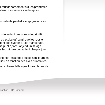
ter tout débordement sur les propriétés
tariat des services techniques.
ponsabilité peut être engagée en cas
 délimitant des zones de priorité.
ou scolaires) ainsi que les rues en
ent des riverains. Les autres rues,
e public, font l’objet d’un salage
 techniques consultent chaque jour
outes les alertes qui lui sont fournies
lieu en fonction des axes prioritaires.
rticulières telles que fortes chutes de
lisation KTP Concept