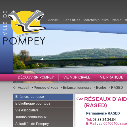
Accueil
Liens utiles
Marchés publics
Plan du si
DÉCOUVRIR POMPEY
VIE MUNICIPALE
VIE PRATIQUE
Accueil
>
Pompey et vous
>
Enfance, jeunesse
>
Ecoles
>
RASED
Enfance, jeunesse
RÉSEAUX D’AID
Bibliothèque pour tous
(RASED)
Vie Associative
Permanence RASED
Jardins communaux
Tél.
03.83.24.34.84
E-Mail :
ce.0540640c-rase
Actualités de Pompey